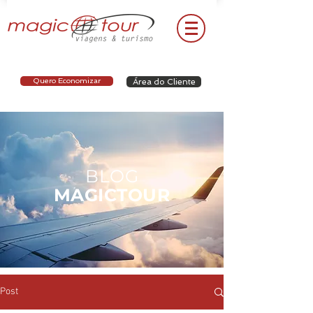
Quero Economizar
Área do Cliente
BLOG
MAGICTOUR
Post