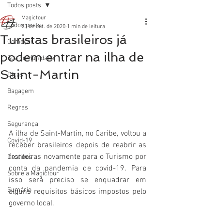
Todos posts
Magictour
Todos posts
23 de out. de 2020
1 min de leitura
Turistas brasileiros já
Começar
podem entrar na ilha de
Sua comunidade
Saint-Martin
Dicas
Bagagem
Regras
Segurança
A ilha de Saint-Martin, no Caribe, voltou a 
Covid-19
receber brasileiros depois de reabrir as 
fronteiras novamente para o Turismo por 
Destinos
conta da pandemia de covid-19. Para 
Sobre a Magictour
isso será preciso se enquadrar em 
Sumário
alguns requisitos básicos impostos pelo 
governo local.