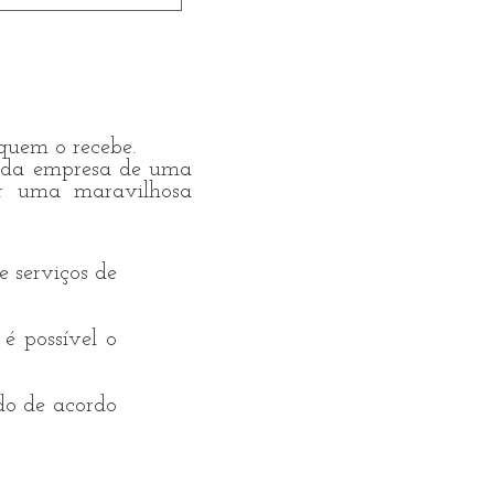
s, mostras de 
ão têm fim durante 
Festival, o 
 Noites de horror do 
alloween dos 
uem o recebe.
s da empresa de uma
ar uma maravilhosa
e serviços de
 é possível o
do de acordo