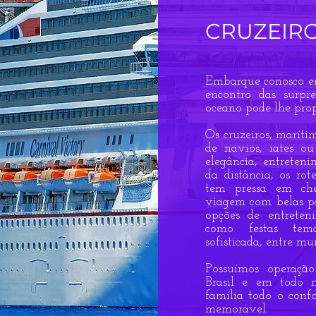
CRUZEIRO
Embarque conosco em
encontro das surpr
oceano pode lhe prop
​Os cruzeiros, maríti
de navios, iates ou
elegância, entreten
da distância, os ro
tem pressa em che
viagem com belas pa
opções de entreten
como festas temá
sofisticada, entre mui
​Possuímos operaçã
Brasil e em todo 
família todo o con
memorável.