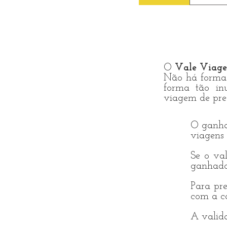
requis
Festiv
antigu
o ano 
Intern
Hallow
O
Vale Viage
Estad
Não há forma 
forma tão in
viagem de pres
O ganhad
viagens
Se o val
ganhado
Para pre
com a c
A valida