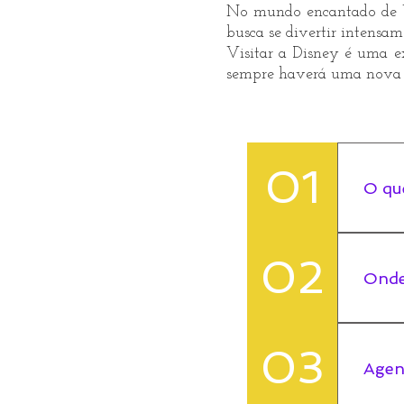
No mundo encantado de W
busca se divertir intensa
Visitar a Disney é uma ex
sempre haverá uma nova at
01
O qu
Não im
coisas
02
Onde
inesqu
parque
você d
Escolh
cultur
isto t
03
montar
Agen
decisõ
desde 
temos.