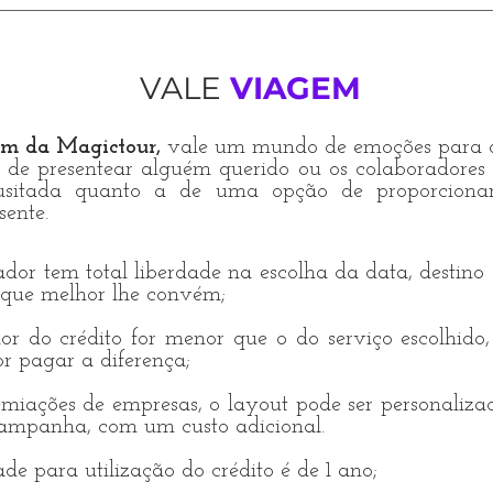
itos, temos a acomodação certa para suas férias.
ais de arte e música, eventos esportivos, séries de shows, desfile
idades, exibição de filmes e até rodeios - as opções de eventos n
inteiro em Orlando. Alguns dos destaques são o Zora Neal Hurston 
VALE
VIAGEM
ational Fringe Festival, o Magical Dining Month, em setembro, e as
een, no Universal Orlando® Resort, uma das maiores festas de H
m da Magictour,
vale um mundo de emoções para q
os Unidos
de presentear alguém querido ou os colaboradore
usitada quanto a de uma opção de proporcion
ente.
or tem total liberdade na escolha da data, destino 
 que melhor lhe convém;
or do crédito for menor que o do serviço escolhido,
r pagar a diferença;
miações de empresas, o layout pode ser personaliza
ampanha, com um custo adicional.
de para utilização do crédito é de 1 ano;