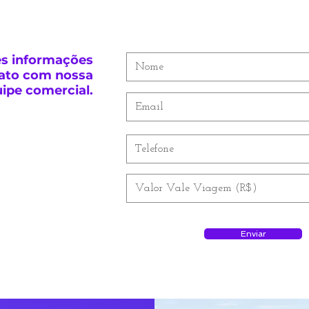
es
informações
tato
com nossa
uipe
comercial.
Enviar