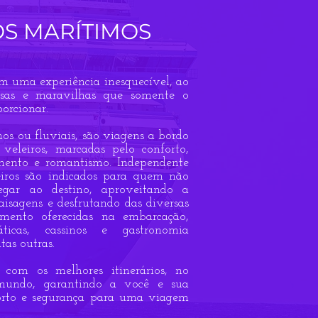
S MARÍTIMOS
 uma experiência inesquecível, ao
esas e maravilhas que somente o
orcionar.
mos ou fluviais, são viagens a bordo
 veleiros, marcadas pelo conforto,
imento e romantismo. Independente
teiros são indicados para quem não
gar ao destino, aproveitando a
isagens e desfrutando das diversas
imento oferecidas na embarcação,
ticas, cassinos e gastronomia
tas outras.
o com os melhores itinerários, no
mundo, garantindo a você e sua
forto e segurança para uma viagem