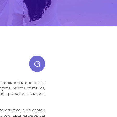
DE VIAGEM?
O
ionamos estes momentos
ns: resorts, cruzeiros,
para grupos em viagens
a criativa e de acordo
m seja uma experiência