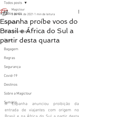
Todos posts
Magictour
Todos posts
3 de fev. de 2021
1 min de leitura
Espanha proíbe voos do
Começar
Brasil e África do Sul a
Sua comunidade
partir desta quarta
Dicas
Bagagem
Regras
Segurança
Covid-19
Destinos
Sobre a Magictour
Sumário
A Espanha anunciou proibição da 
entrada de viajantes com origem no 
Brasil e na África do Sul a partir desta 