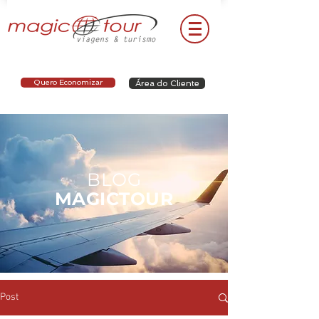
Quero Economizar
Área do Cliente
BLOG
MAGICTOUR
Post