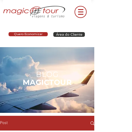
Quero Economizar
Área do Cliente
BLOG
MAGICTOUR
Post