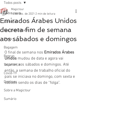
Todos posts
Magictour
Todos posts
14 de dez. de 2021
2 min de leitura
Emirados Árabes Unidos
Começar
decreta fim de semana
Sua comunidade
aos sábados e domingos
Dicas
Bagagem
O final de semana nos 
Emirados Árabes 
Regras
Unidos
 mudou de data e agora vai 
ocorrer aos sábados e domingos. Até 
Segurança
então, a semana de trabalho oficial do 
Covid-19
país se iniciava no domingo, com sexta e 
Destinos
sábado sendo os dias de “folga”.
Sobre a Magictour
Sumário