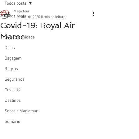
Todos posts
Magictour
Todos posts
1 de abr. de 2020
0 min de leitura
Covid-19: Royal Air
Começar
Maroc
Sua comunidade
Dicas
Bagagem
Regras
Segurança
Covid-19
Destinos
Sobre a Magictour
Sumário