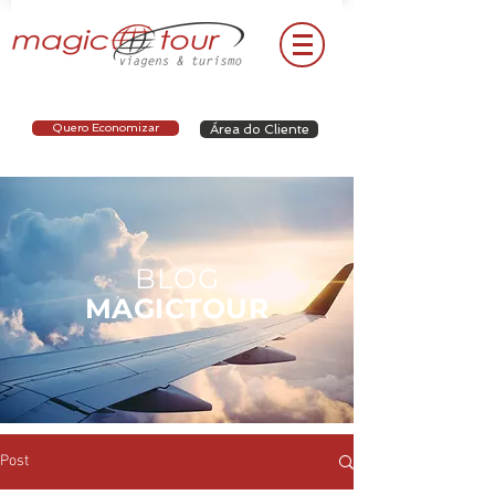
Quero Economizar
Área do Cliente
BLOG
MAGICTOUR
Post