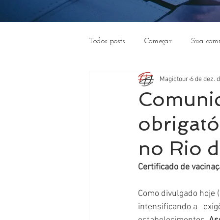
Todos posts
Começar
Sua com
Magictour
6 de dez. 
Sobre a Magictour
Sumário
Comunica
obrigató
no Rio d
Certificado de vacinaç
Como divulgado hoje (
intensificando a   ex