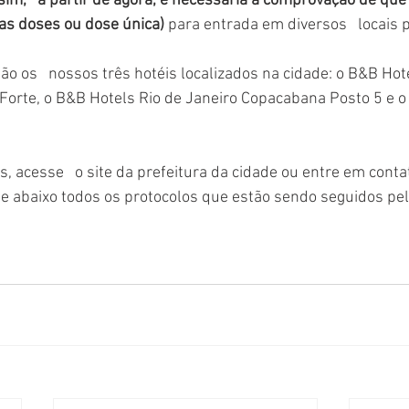
sim,   a partir de agora, é necessária a comprovação de qu
uas doses ou dose única)
 para entrada em diversos   locais 
tão os   nossos três hotéis localizados na cidade: o B&B Hot
Forte, o B&B Hotels Rio de Janeiro Copacabana Posto 5 e o 
, acesse   o site da prefeitura da cidade ou entre em cont
se abaixo todos os protocolos que estão sendo seguidos pelo