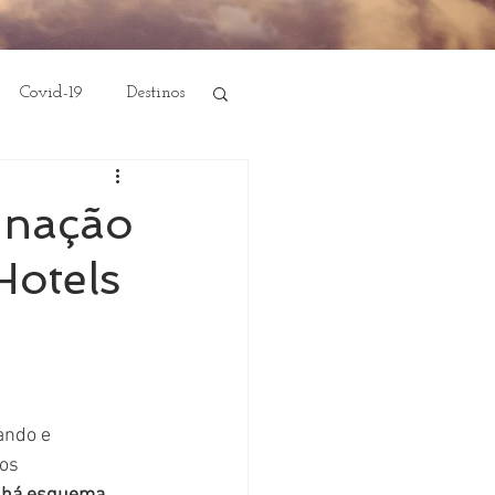
Covid-19
Destinos
inação
Hotels
ando e 
s   