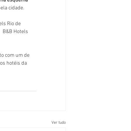
e há esquema 
pela cidade.
els Rio de 
  B&B Hotels 
ato com um de 
s hotéis da   
Ver tudo