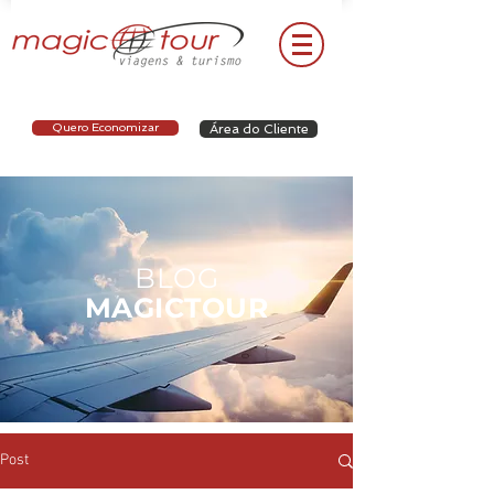
Quero Economizar
Área do Cliente
BLOG
MAGICTOUR
Post