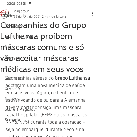
Todos posts
Magictour
Todos posts
25 de jan. de 2021
2 min de leitura
Companhias do Grupo
Começar
Lufthansa proíbem
Sua comunidade
máscaras comuns e só
Dicas
vão aceitar máscaras
Bagagem
médicas em seus voos
Regras
Companhias aéreas do 
Grupo Lufthansa
Segurança
adotaram uma nova medida de saúde 
Covid-19
em seus voos. Agora, o cliente que 
Destinos
estiver voando de ou para a Alemanha 
deverá portar consigo uma máscara 
Sobre a Magictour
facial hospitalar (FFP2 ou as máscaras 
Sumário
KN95/N95) durante toda a operação – 
seja no embarque, durante o voo e na 