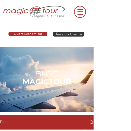
Quero Economizar
Área do Cliente
BLOG
MAGICTOUR
Post