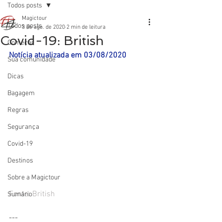
Todos posts
Magictour
Todos posts
3 de ago. de 2020
2 min de leitura
Covid-19: British
Começar
Notícia atualizada em 03/08/2020
Sua comunidade
Dicas
Bagagem
Regras
Segurança
Covid-19
Destinos
Sobre a Magictour
Fonte: British
Sumário
---