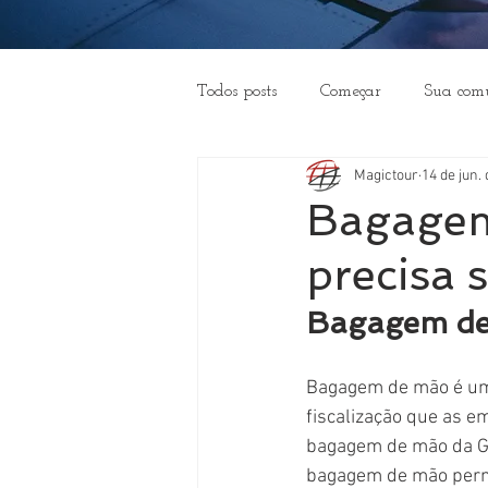
Todos posts
Começar
Sua com
Magictour
14 de jun.
Sobre a Magictour
Sumário
Bagagem
precisa 
Bagagem de 
Bagagem de mão é um 
fiscalização que as 
bagagem de mão da Gol
bagagem de mão permi