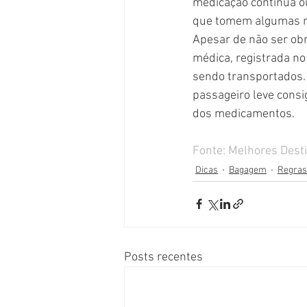
medicação contínua ou
que tomem algumas m
Apesar de não ser obr
médica, registrada no
sendo transportados. 
passageiro leve consi
dos medicamentos.
Fonte: Melhores Dest
Dicas
Bagagem
Regras
Posts recentes