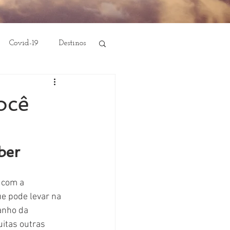
Covid-19
Destinos
ocê
ber
 com a 
e pode levar na 
anho da 
itas outras 