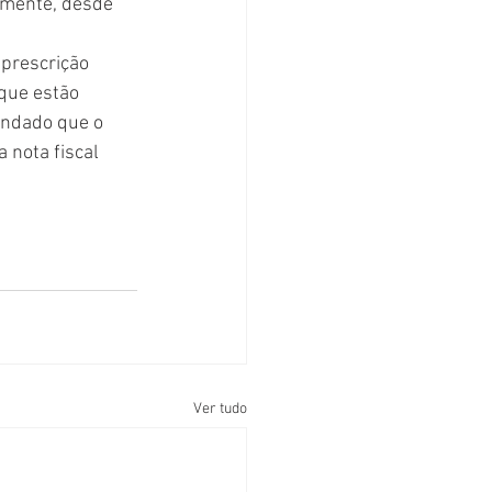
amente, desde 
 prescrição 
que estão 
endado que o 
 nota fiscal 
Ver tudo