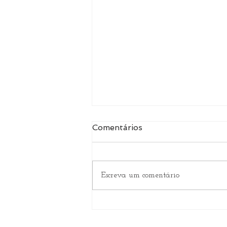
Comentários
Escreva um comentário
Natureza e ar livre:
conheça os principais
parques nacionais do