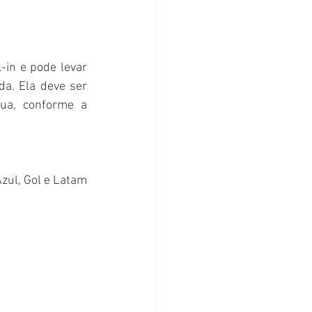
in e pode levar 
a. Ela deve ser 
ua, conforme a 
ul, Gol e Latam 