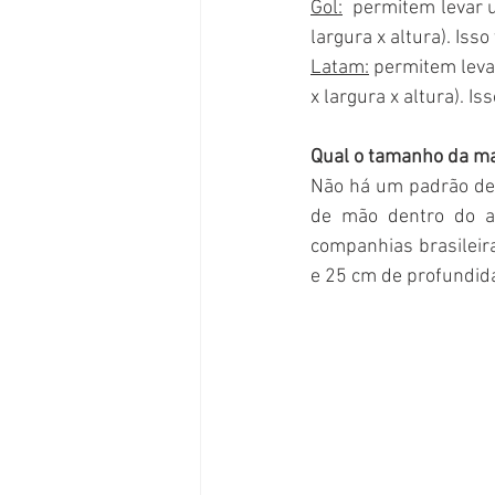
Gol:
  permitem levar 
largura x altura). Iss
Latam:
 permitem leva
x largura x altura). I
Qual o tamanho da ma
Não há um padrão def
de mão dentro do a
companhias brasileir
e 25 cm de profundid