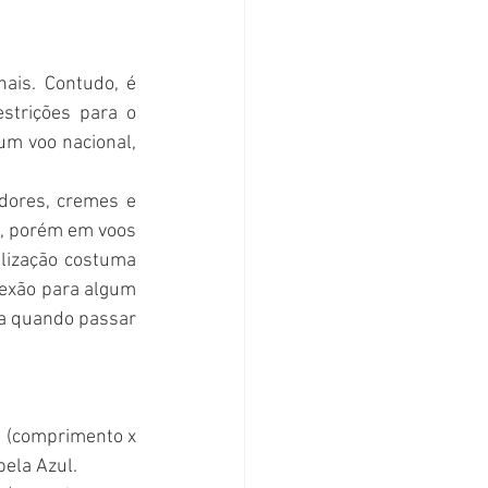
is. Contudo, é 
strições para o 
m voo nacional, 
dores, cremes e 
, porém em voos 
lização costuma 
exão para algum 
ra quando passar 
 (comprimento x 
pela Azul.