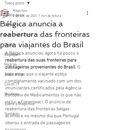
Todos posts
Magictour
Todos posts
2 de set. de 2021
1 min de leitura
Bélgica anuncia a
Começar
reabertura das fronteiras
Sua comunidade
para viajantes do Brasil
Dicas
A Bélgica anunciou agora há pouco a 
Bagagem
reabertura das suas fronteiras para 
Regras
passageiros provenientes do Brasil
. O 
país exige que o viajante esteja 
Segurança
completamente vacinado com um dos 
Covid-19
imunizantes certificados pela Agência 
Destinos
Europeia de Medicamentos (o que não 
inclui a Coronovac). O anúncio de 
Sobre a Magictour
reabertura das fronteiras belgas 
Sumário
acontece no mesmo dia que Portugal 
liberou a entrada de passageiros 