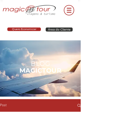
Quero Economizar
Área do Cliente
BLOG
MAGICTOUR
Post