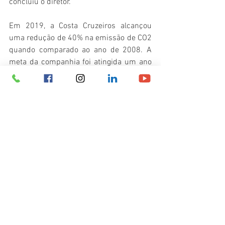
concluiu o diretor.
Em 2019, a Costa Cruzeiros alcançou 
uma redução de 40% na emissão de CO2 
quando comparado ao ano de 2008. A 
meta da companhia foi atingida um ano 
antes de 2020, data em que tinha se 
comprometido em entregar tais 
resultados.
Fonte: 
Panrotas
Destinos
Ver tudo
Posts recentes