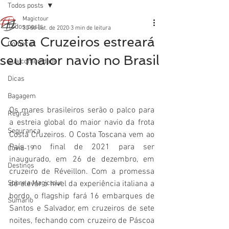
Todos posts
Magictour
Todos posts
30 de out. de 2020
3 min de leitura
Costa Cruzeiros estreará
Começar
seu maior navio no Brasil
Sua comunidade
Dicas
Bagagem
Os mares brasileiros serão o palco para 
Regras
a estreia global do maior navio da frota 
Segurança
Costa Cruzeiros. O 
Costa Toscana
 vem ao 
País no final de 2021 para ser 
Covid-19
inaugurado, em 26 de dezembro, em 
Destinos
cruzeiro de Réveillon. Com a promessa 
Sobre a Magictour
de elevar o nível da experiência italiana a 
bordo, o flagship fará 16 embarques de 
Sumário
Santos e Salvador, em cruzeiros de sete 
noites, fechando com cruzeiro de Páscoa 