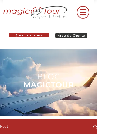
Quero Economizar
Área do Cliente
BLOG
MAGICTOUR
Post