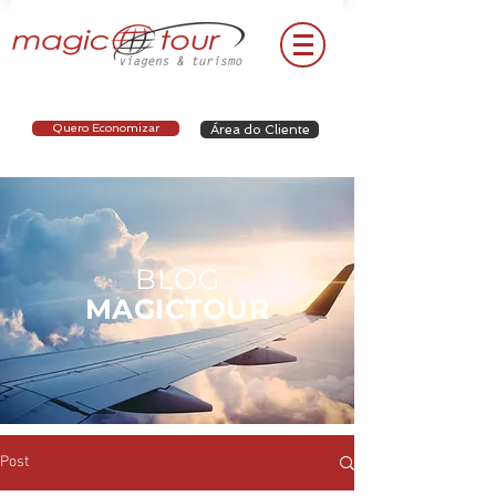
Quero Economizar
Área do Cliente
BLOG
MAGICTOUR
Post