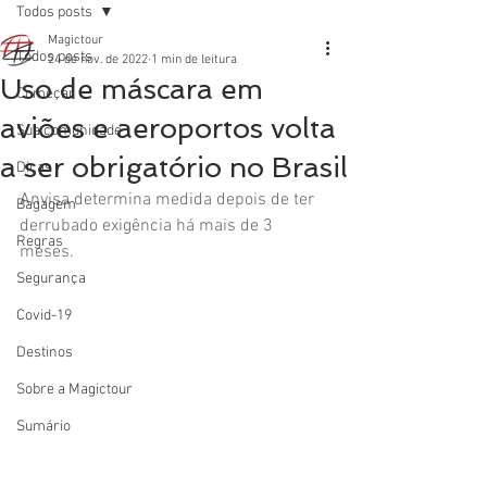
Todos posts
Magictour
Todos posts
24 de nov. de 2022
1 min de leitura
Uso de máscara em
Começar
aviões e aeroportos volta
Sua comunidade
a ser obrigatório no Brasil
Dicas
Anvisa determina medida depois de ter 
Bagagem
derrubado exigência há mais de 3 
Regras
meses.
Segurança
Covid-19
Destinos
Sobre a Magictour
Sumário