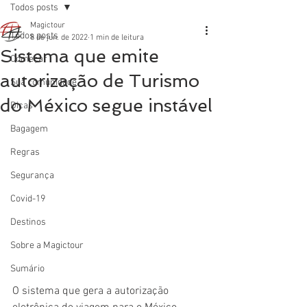
Todos posts
Magictour
Todos posts
8 de jun. de 2022
1 min de leitura
Sistema que emite
Começar
autorização de Turismo
Sua comunidade
do México segue instável
Dicas
Bagagem
Regras
Segurança
Covid-19
Destinos
Sobre a Magictour
Sumário
O sistema que gera a autorização 