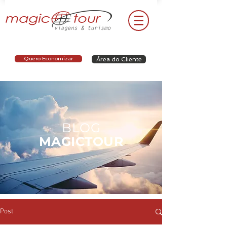
Quero Economizar
Área do Cliente
BLOG
MAGICTOUR
Post