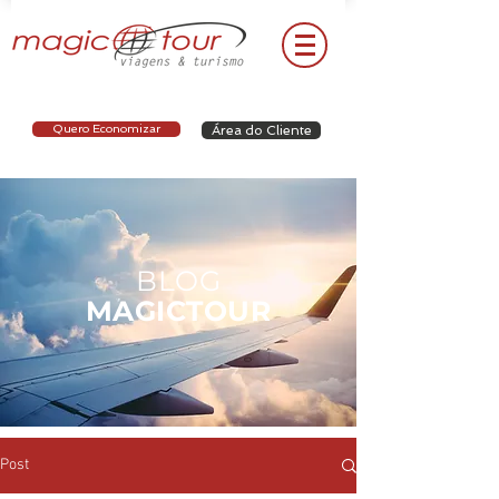
Quero Economizar
Área do Cliente
BLOG
MAGICTOUR
Post