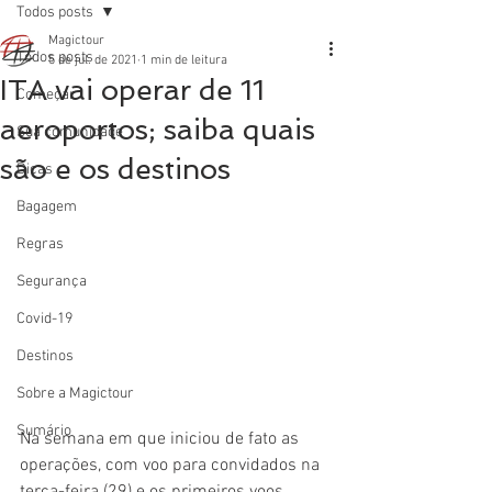
Todos posts
Magictour
Todos posts
5 de jul. de 2021
1 min de leitura
ITA vai operar de 11
Começar
aeroportos; saiba quais
Sua comunidade
são e os destinos
Dicas
Bagagem
Regras
Segurança
Covid-19
Destinos
Sobre a Magictour
Sumário
Na semana em que iniciou de fato as 
operações, com voo para convidados na 
terça-feira (29) e os primeiros voos 