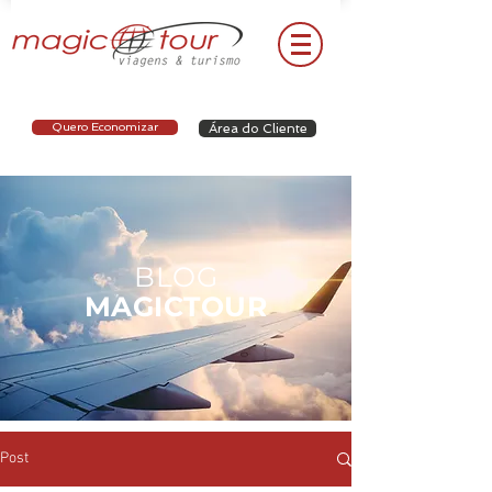
Quero Economizar
Área do Cliente
BLOG
MAGICTOUR
Post