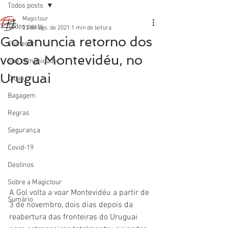
Todos posts
Magictour
Todos posts
23 de ago. de 2021
1 min de leitura
Gol anuncia retorno dos
Começar
voos a Montevidéu, no
Sua comunidade
Uruguai
Dicas
Bagagem
Regras
Segurança
Covid-19
Destinos
Sobre a Magictour
A Gol volta a voar Montevidéu a partir de 
Sumário
3 de novembro, dois dias depois da 
reabertura das fronteiras do Uruguai 