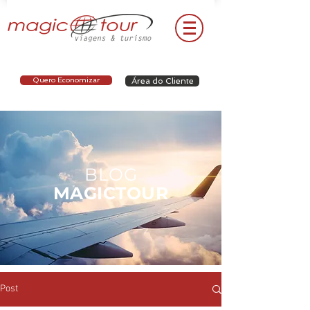
Quero Economizar
Área do Cliente
BLOG
MAGICTOUR
Post