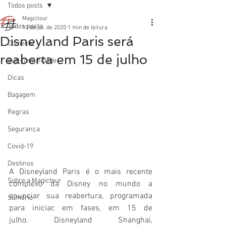
Todos posts
Magictour
Todos posts
10 de jul. de 2020
1 min de leitura
Disneyland Paris será
Começar
reaberta em 15 de julho
Sua comunidade
Dicas
Bagagem
Regras
Segurança
Covid-19
Destinos
A Disneyland Paris é o mais recente 
Sobre a Magictour
complexo da Disney no mundo a 
anunciar sua reabertura, programada 
Sumário
para iniciar, em fases, em 15 de 
julho. Disneyland Shanghai, 