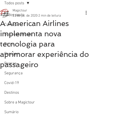
Todos posts
Magictour
Todos posts
23 de jul. de 2020
2 min de leitura
A American Airlines
Começar
implementa nova
Sua comunidade
tecnologia para
Dicas
aprimorar experiência do
Bagagem
passageiro
Regras
Segurança
Covid-19
Destinos
Sobre a Magictour
Sumário