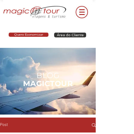
Quero Economizar
Área do Cliente
BLOG
MAGICTOUR
Post